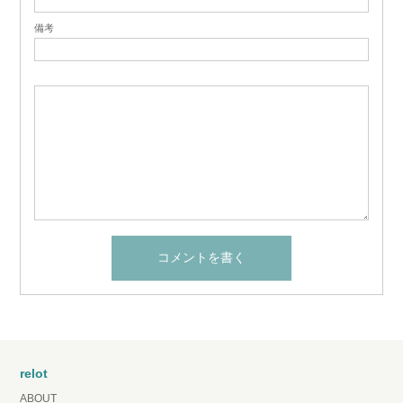
備考
relot
ABOUT