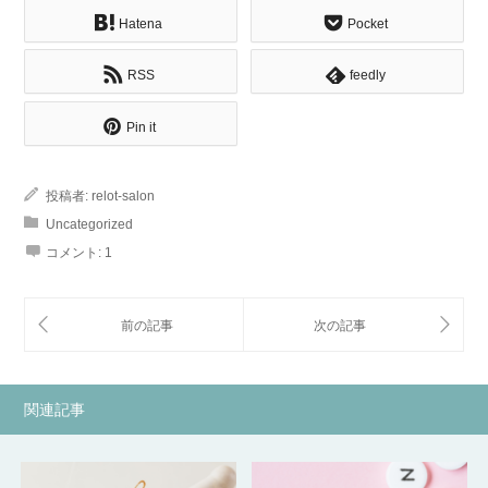
Hatena
Pocket
RSS
feedly
Pin it
投稿者:
relot-salon
Uncategorized
コメント:
1
関連記事