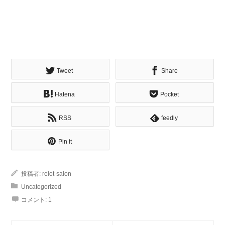
Tweet
Share
Hatena
Pocket
RSS
feedly
Pin it
投稿者:
relot-salon
Uncategorized
コメント:
1