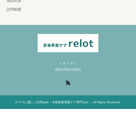
感染対策
訪問範囲
ｒｅｌｏｔ
050‐3553‐9361
RSS
©
ママに優しい訪問style・本格産後骨盤ケア専門relot
. All Rights Reserved.