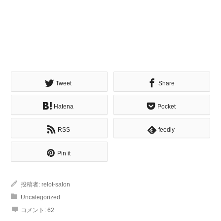
Tweet
Share
Hatena
Pocket
RSS
feedly
Pin it
投稿者:
relot-salon
Uncategorized
コメント:
62