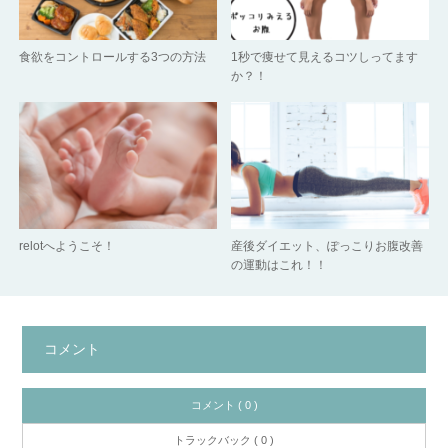
食欲をコントロールする3つの方法
1秒で痩せて見えるコツしってます
か？！
relotへようこそ！
産後ダイエット、ぽっこりお腹改善
の運動はこれ！！
コメント
コメント ( 0 )
トラックバック ( 0 )